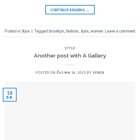
CONTINUE READING
→
Posted in
Style
|
Tagged
brooklyn
,
fashion
,
style
,
women
Leave a comment
STYLE
Another post with A Gallery
POSTED ON
ธันวาคม 16, 2013
BY
ADMIN
16
ธ.ค.