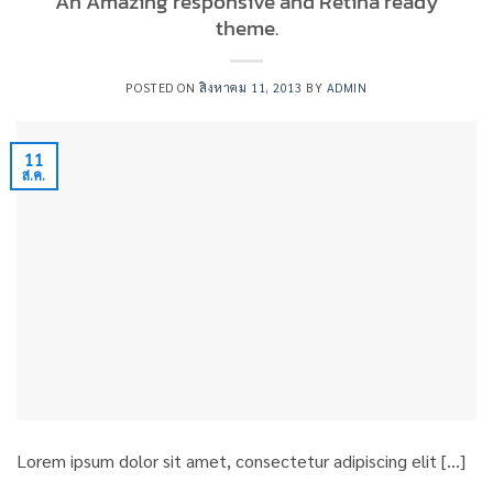
An Amazing responsive and Retina ready
theme.
POSTED ON
สิงหาคม 11, 2013
BY
ADMIN
11
ส.ค.
Lorem ipsum dolor sit amet, consectetur adipiscing elit […]