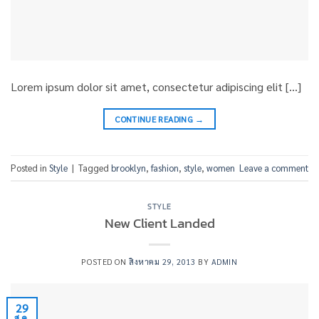
Lorem ipsum dolor sit amet, consectetur adipiscing elit […]
CONTINUE READING
→
Posted in
Style
|
Tagged
brooklyn
,
fashion
,
style
,
women
Leave a comment
STYLE
New Client Landed
POSTED ON
สิงหาคม 29, 2013
BY
ADMIN
29
ส.ค.