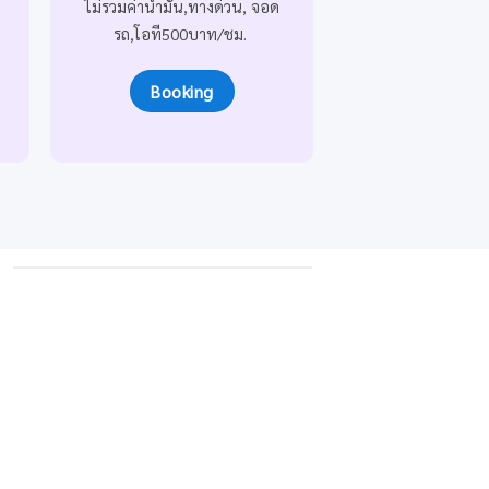
ไม่รวมค่าน้ำมัน
,ทางด่วน, จอด
รถ,โอที500บาท/ชม.
Booking